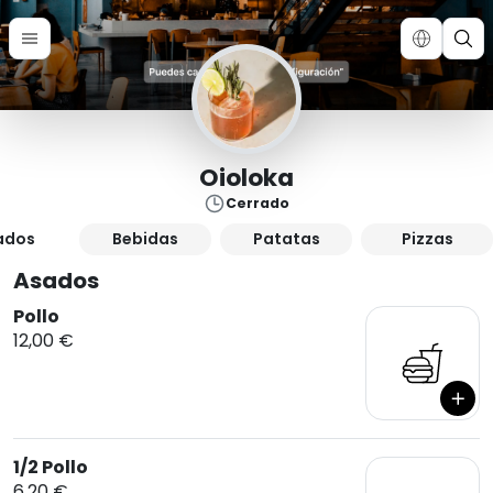
Oioloka
Cerrado
ados
Bebidas
Patatas
Pizzas
Asados
Pollo
12,00 €
1/2 Pollo
6,20 €