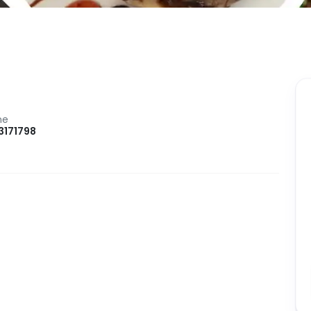
ne
3171798