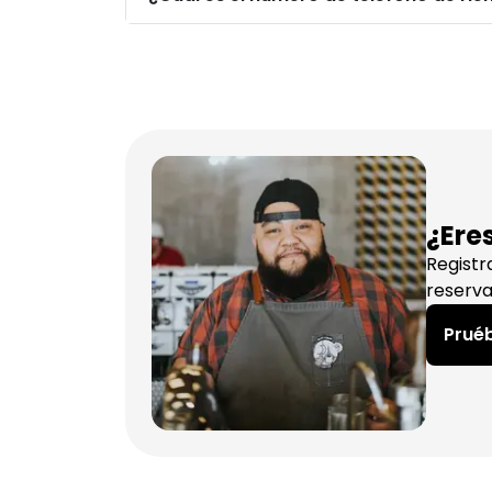
¿Ere
Registr
reserva
Pruéb