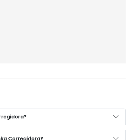
rregidora?
nka Corregidora?